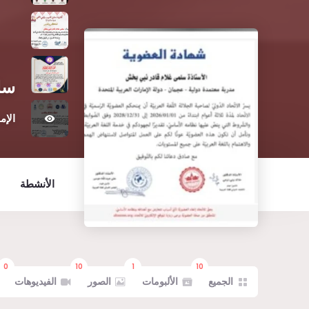
سل
الإم
الأنشطة
0
10
1
10
الجميع
الألبومات
الصور
الفيديوهات