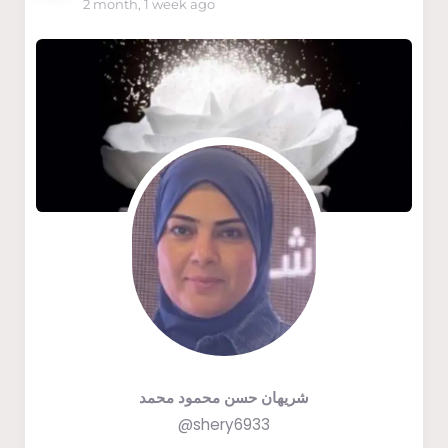
2 month, 1 week ago
شريهان حسن محمود محمد
@shery6933