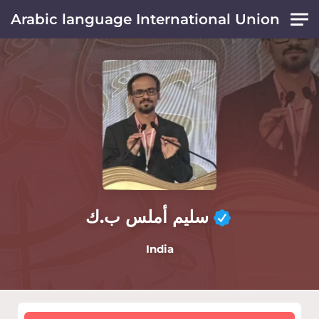
Skip to main content
Arabic language International Union
سليم أملس ب.ك
India