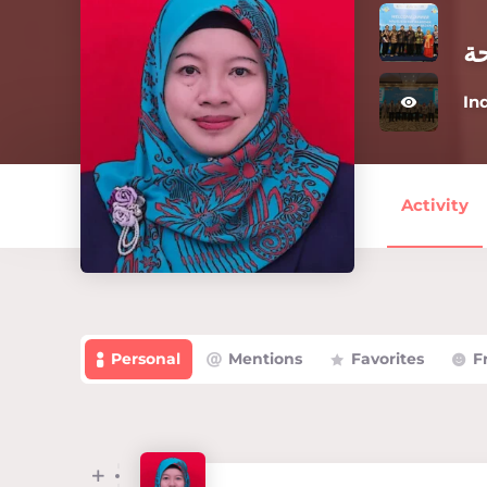
ة
In
Activity
Personal
Mentions
Favorites
F