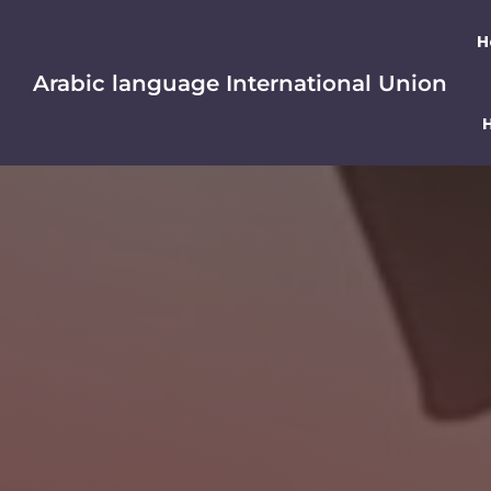
Skip to main content
H
Arabic language International Union