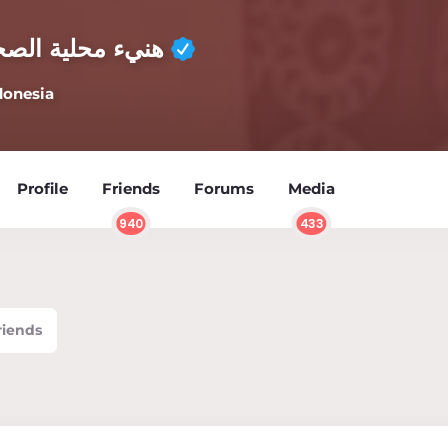
هنيء محلية الصح
donesia
Profile
Friends
Forums
Media
940
433
riends