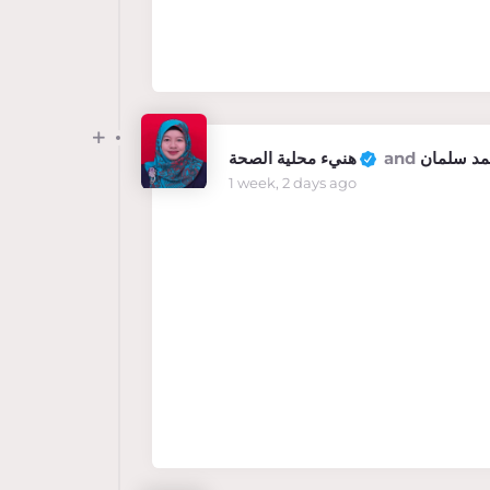
هنيء محلية الصحة
and
د سلمان
1 week, 2 days ago